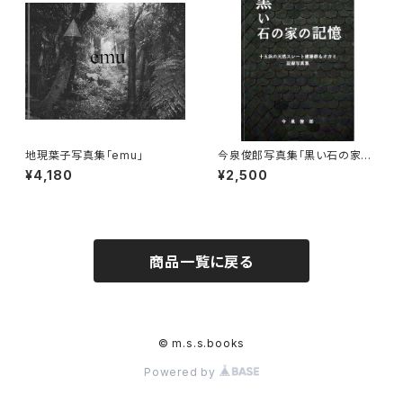
地現葉子写真集「emu」
今泉俊郎写真集「黒い石の家の
記憶 十五浜の天然スレート建
¥4,180
¥2,500
築群＆オカミ 記録写真集」
商品一覧に戻る
© m.s.s.books
Powered by